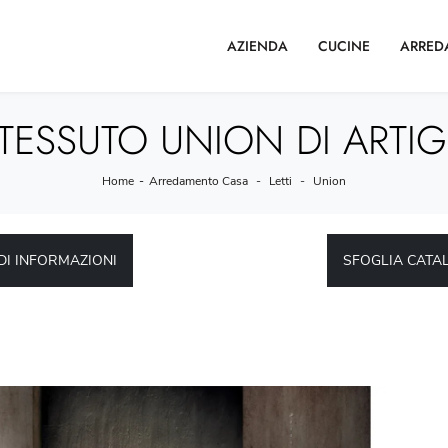
AZIENDA
CUCINE
ARRED
 TESSUTO UNION DI ARTIG
Home
-
Arredamento Casa
-
Letti
-
Union
DI INFORMAZIONI
SFOGLIA CATA