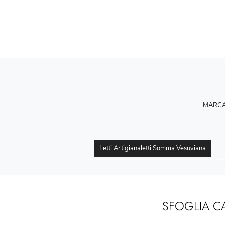
MARC
Letti Artigianaletti Somma Vesuviana
SFOGLIA C