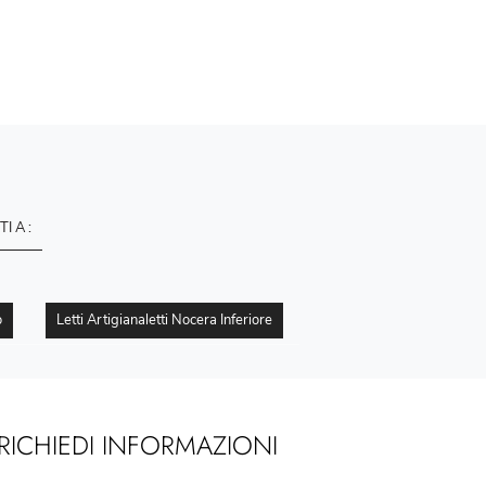
TI A :
o
Letti Artigianaletti Nocera Inferiore
RICHIEDI INFORMAZIONI