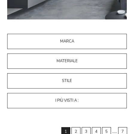
MARCA
MATERIALE
STILE
I PIÙ VISTI A :
....
1
2
3
4
5
7