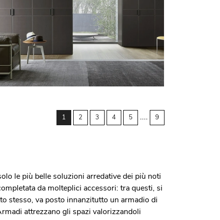
....
1
2
3
4
5
9
lo le più belle soluzioni arredative dei più noti
completata da molteplici accessori: tra questi, si
tto stesso, va posto innanzitutto un armadio di
 Armadi attrezzano gli spazi valorizzandoli