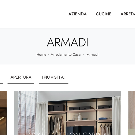
AZIENDA
CUCINE
ARRED
ARMADI
Home
-
Arredamento Casa
-
Armadi
APERTURA
I PIÙ VISTI A :
NOVEL + TELON CABINA