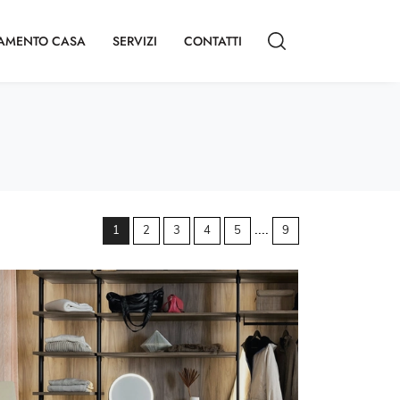
AMENTO CASA
SERVIZI
CONTATTI
....
1
2
3
4
5
9