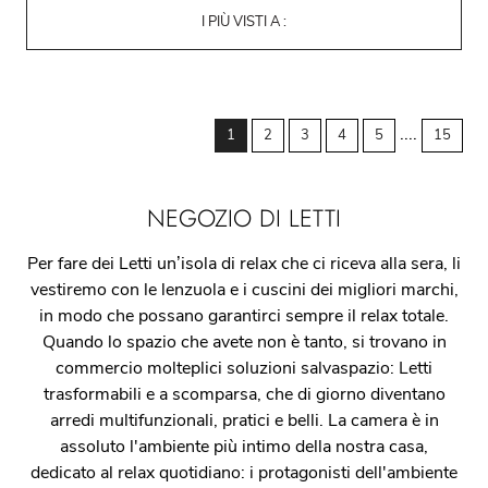
I PIÙ VISTI A :
....
1
2
3
4
5
15
NEGOZIO DI LETTI
Per fare dei Letti un’isola di relax che ci riceva alla sera, li
vestiremo con le lenzuola e i cuscini dei migliori marchi,
in modo che possano garantirci sempre il relax totale.
Quando lo spazio che avete non è tanto, si trovano in
commercio molteplici soluzioni salvaspazio: Letti
trasformabili e a scomparsa, che di giorno diventano
arredi multifunzionali, pratici e belli. La camera è in
assoluto l'ambiente più intimo della nostra casa,
dedicato al relax quotidiano: i protagonisti dell'ambiente