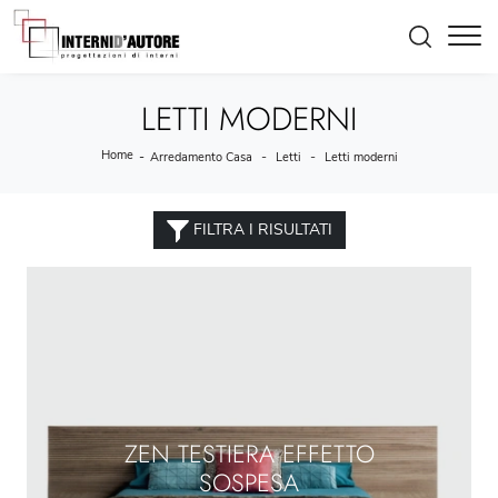
LETTI MODERNI
Home
-
-
-
Arredamento Casa
Letti
Letti moderni
FILTRA I RISULTATI
ZEN TESTIERA EFFETTO
SOSPESA