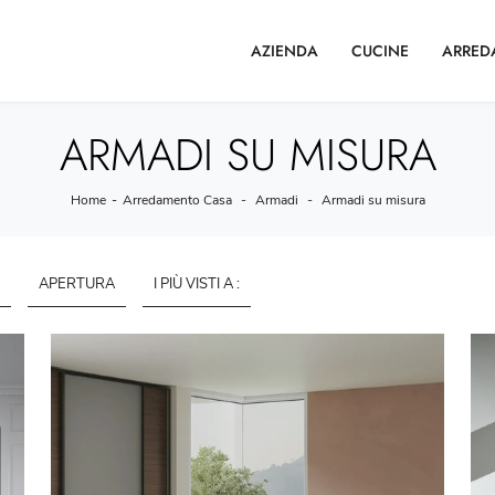
AZIENDA
CUCINE
ARRED
ARMADI SU MISURA
Home
-
Arredamento Casa
-
Armadi
-
Armadi su misura
APERTURA
I PIÙ VISTI A :