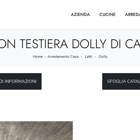
AZIENDA
CUCINE
ARRED
ON TESTIERA DOLLY DI CA
Home
-
Arredamento Casa
-
Letti
-
Dolly
DI INFORMAZIONI
SFOGLIA CATA