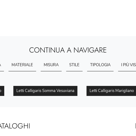
CONTINUA A NAVIGARE
A
MATERIALE
MISURA
STILE
TIPOLOGIA
I PIÙ VIS
o
Letti Calligaris Somma Vesuviana
Letti Calligaris Marigliano
ATALOGHI