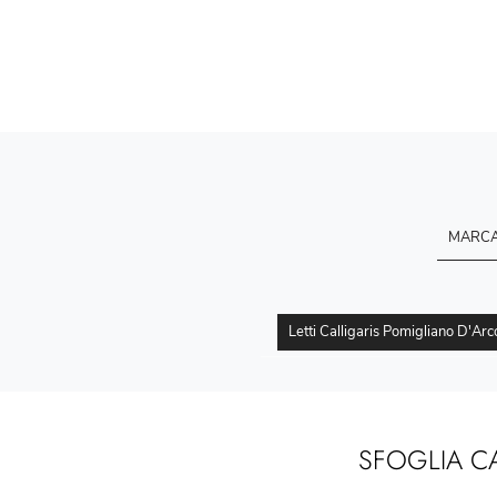
MARC
Letti Calligaris Pomigliano D'Arc
SFOGLIA C