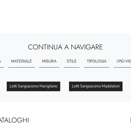
CONTINUA A NAVIGARE
A
MATERIALE
MISURA
STILE
TIPOLOGIA
I PIÙ VIS
Letti Sangiacomo Marigliano
Letti Sangiacomo Maddaloni
ATALOGHI