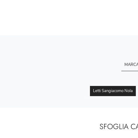
MARC
Letti Sangiacomo Nola
SFOGLIA C