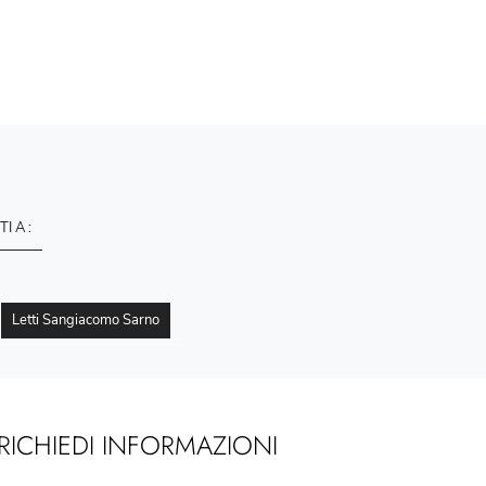
TI A :
Letti Sangiacomo Sarno
RICHIEDI INFORMAZIONI