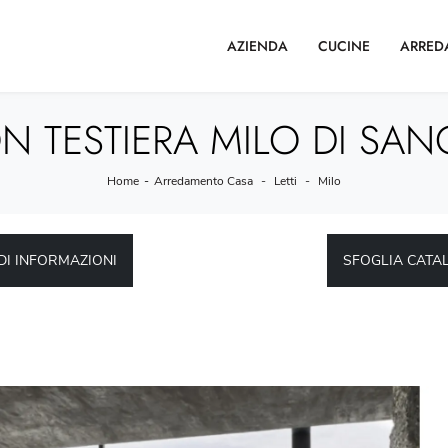
AZIENDA
CUCINE
ARRED
N TESTIERA MILO DI S
Home
-
Arredamento Casa
-
Letti
-
Milo
DI INFORMAZIONI
SFOGLIA CATA