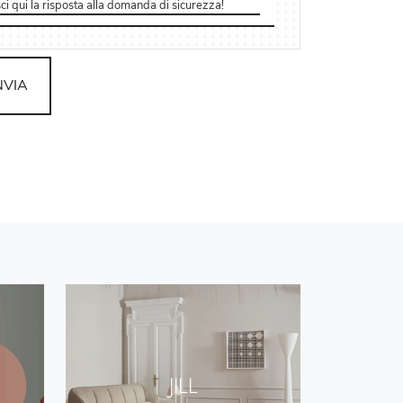
NVIA
JILL