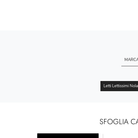
MARC
Letti Lettissimi Nola
SFOGLIA C