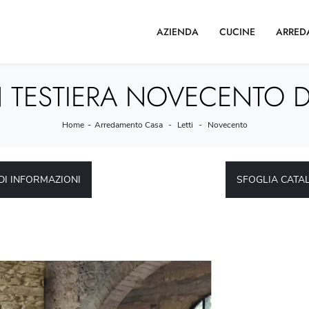
AZIENDA
CUCINE
ARRED
 TESTIERA NOVECENTO DI 
Home
-
Arredamento Casa
-
Letti
-
Novecento
DI INFORMAZIONI
SFOGLIA CATA