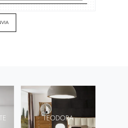
NVIA
TE
TEODORA