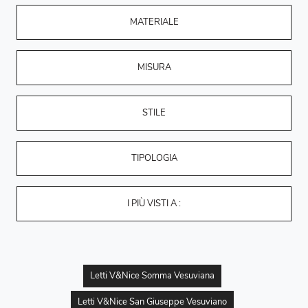
MATERIALE
MISURA
STILE
TIPOLOGIA
I PIÙ VISTI A :
Letti V&Nice Somma Vesuviana
Letti V&Nice San Giuseppe Vesuviano