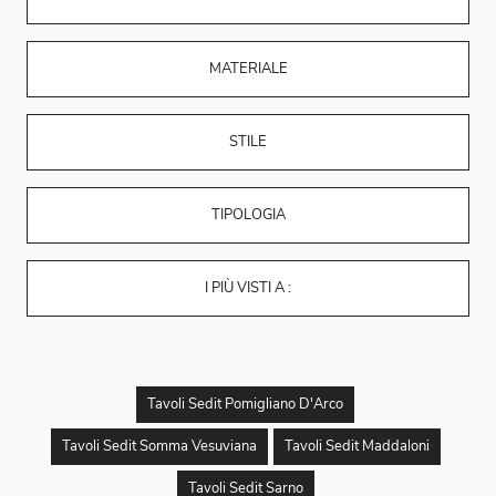
MATERIALE
STILE
TIPOLOGIA
I PIÙ VISTI A :
Tavoli Sedit Pomigliano D'Arco
Tavoli Sedit Somma Vesuviana
Tavoli Sedit Maddaloni
Tavoli Sedit Sarno