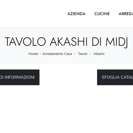
AZIENDA
CUCINE
ARRED
TAVOLO AKASHI DI MIDJ
Home
-
Arredamento Casa
-
Tavoli
-
Akashi
DI INFORMAZIONI
SFOGLIA CATA