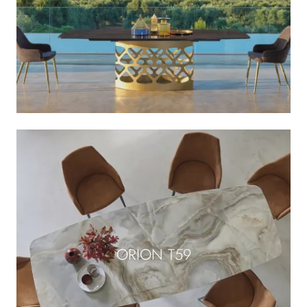
ORION T59