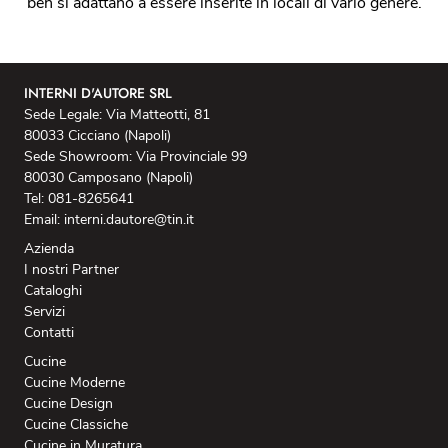
ben si adattano a essere inserite in locali di vario genere.
INTERNI D'AUTORE SRL
Sede Legale: Via Matteotti, 81
80033 Cicciano (Napoli)
Sede Showroom: Via Provinciale 99
80030 Camposano (Napoli)
Tel: 081-8265641
Email: interni.dautore@tin.it
Azienda
I nostri Partner
Cataloghi
Servizi
Contatti
Cucine
Cucine Moderne
Cucine Design
Cucine Classiche
Cucine in Muratura