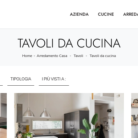
AZIENDA
CUCINE
ARRED
TAVOLI DA CUCINA
Home
-
Arredamento Casa
-
Tavoli
-
Tavoli da cucina
TIPOLOGIA
I PIÙ VISTI A :