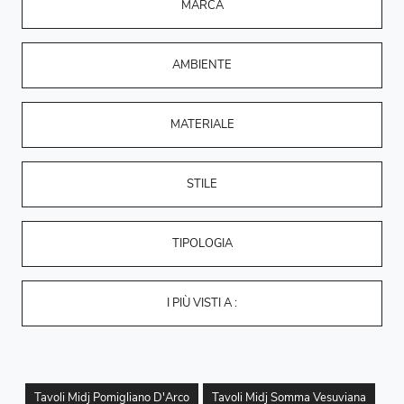
MARCA
AMBIENTE
MATERIALE
STILE
TIPOLOGIA
I PIÙ VISTI A :
Tavoli Midj Pomigliano D'Arco
Tavoli Midj Somma Vesuviana