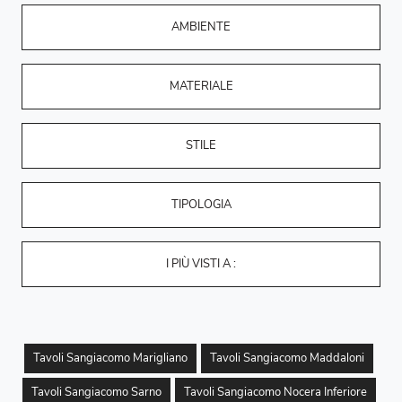
AMBIENTE
MATERIALE
STILE
TIPOLOGIA
I PIÙ VISTI A :
Tavoli Sangiacomo Marigliano
Tavoli Sangiacomo Maddaloni
Tavoli Sangiacomo Sarno
Tavoli Sangiacomo Nocera Inferiore