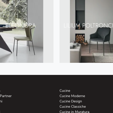
ELEONORA
LILIUM POLTRONC
a
Cucine
 Partner
Cucine Moderne
hi
Cucine Design
Cucine Classiche
i
Cucine in Muratura