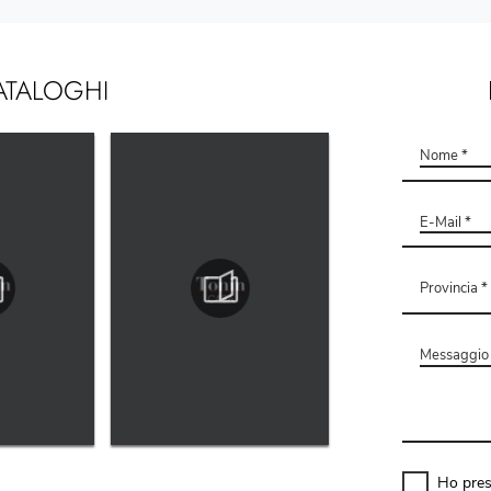
ATALOGHI
Ho pres