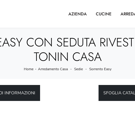
AZIENDA
CUCINE
ARRED
ASY CON SEDUTA RIVESTI
TONIN CASA
Home
-
Arredamento Casa
-
Sedie
-
Sorrento Easy
DI INFORMAZIONI
SFOGLIA CATA