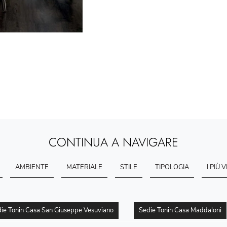
CONTINUA A NAVIGARE
AMBIENTE
MATERIALE
STILE
TIPOLOGIA
I PIÙ V
ie Tonin Casa San Giuseppe Vesuviano
Sedie Tonin Casa Maddaloni