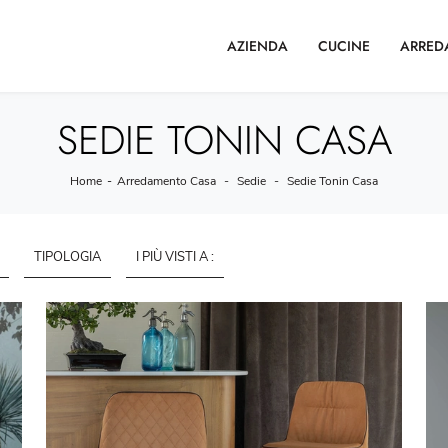
AZIENDA
CUCINE
ARRED
SEDIE TONIN CASA
Home
-
Arredamento Casa
-
Sedie
-
Sedie Tonin Casa
TIPOLOGIA
I PIÙ VISTI A :