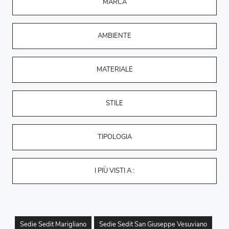
MARCA
AMBIENTE
MATERIALE
STILE
TIPOLOGIA
I PIÙ VISTI A :
Sedie Sedit Marigliano
Sedie Sedit San Giuseppe Vesuviano