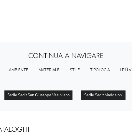
CONTINUA A NAVIGARE
AMBIENTE
MATERIALE
STILE
TIPOLOGIA
I PIÙ V
Sedie Sedit San Giuseppe Vesuviano
Sedie Sedit Maddaloni
ATALOGHI