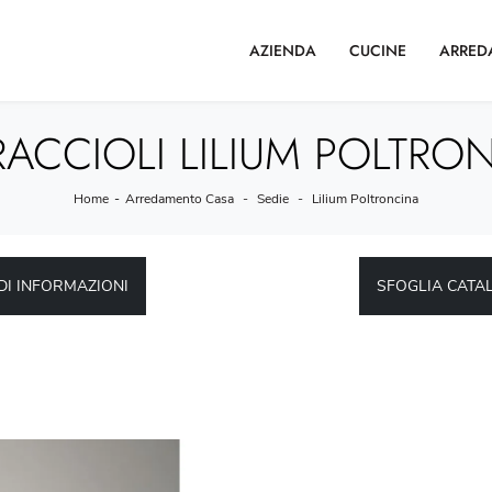
AZIENDA
CUCINE
ARRED
ACCIOLI LILIUM POLTRON
Home
-
Arredamento Casa
-
Sedie
-
Lilium Poltroncina
DI INFORMAZIONI
SFOGLIA CATA