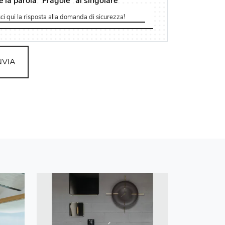
e la parola "Fragole" al singolare
NVIA