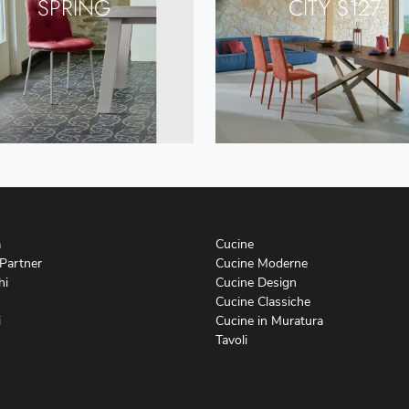
SPRING
CITY S127
a
Cucine
 Partner
Cucine Moderne
hi
Cucine Design
Cucine Classiche
i
Cucine in Muratura
Tavoli