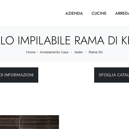
AZIENDA
CUCINE
ARRED
LO IMPILABILE RAMA DI KR
Home
-
Arredamento Casa
-
Sedie
-
Rama SG
DI INFORMAZIONI
SFOGLIA CATA