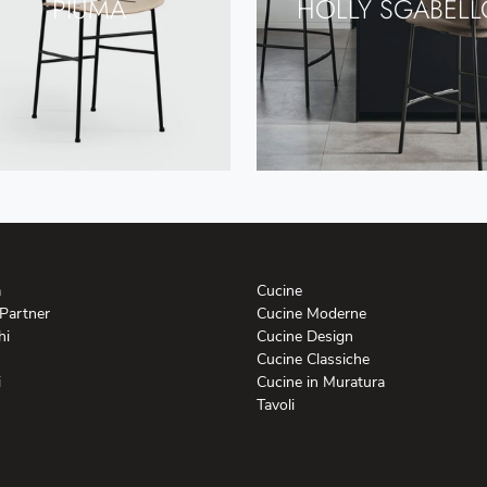
PIUMA
HOLLY SGABELL
a
Cucine
 Partner
Cucine Moderne
hi
Cucine Design
Cucine Classiche
i
Cucine in Muratura
Tavoli