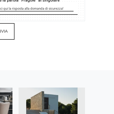
e la parola "Fragole" al singolare
NVIA