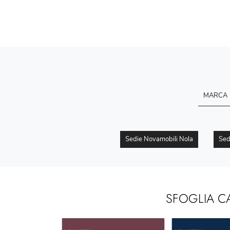
MARCA
Sedie Novamobili Nola
Sed
SFOGLIA C