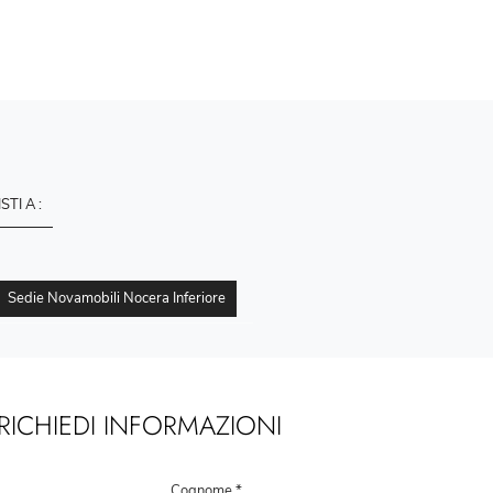
ISTI A :
Sedie Novamobili Nocera Inferiore
RICHIEDI INFORMAZIONI