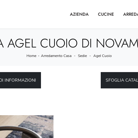
AZIENDA
CUCINE
ARRED
A AGEL CUOIO DI NOVAM
Home
-
Arredamento Casa
-
Sedie
-
Agel Cuoio
DI INFORMAZIONI
SFOGLIA CATA