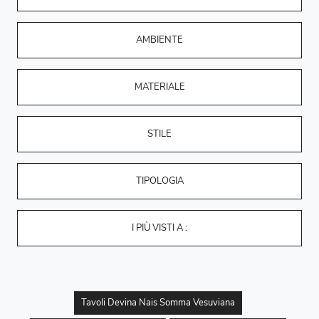
AMBIENTE
MATERIALE
STILE
TIPOLOGIA
I PIÙ VISTI A :
Tavoli Devina Nais Somma Vesuviana