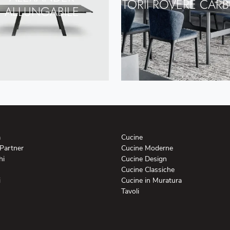
TORII ROVERE CAR
ALLUNGABILE
a
Cucine
 Partner
Cucine Moderne
hi
Cucine Design
Cucine Classiche
i
Cucine in Muratura
Tavoli