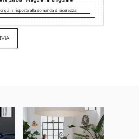
e la parola "Fragole" al singolare
NVIA