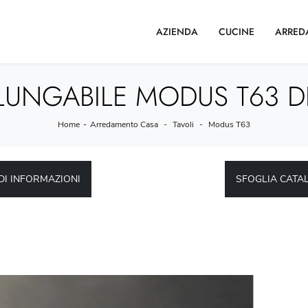
AZIENDA
CUCINE
ARRED
UNGABILE MODUS T63 DI
Home
-
Arredamento Casa
-
Tavoli
-
Modus T63
DI INFORMAZIONI
SFOGLIA CATA