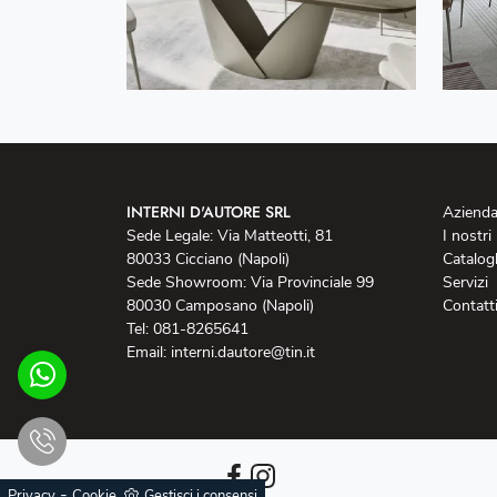
INTERNI D'AUTORE SRL
Aziend
Sede Legale: Via Matteotti, 81
I nostri
80033 Cicciano (Napoli)
Catalog
Sede Showroom: Via Provinciale 99
Servizi
80030 Camposano (Napoli)
Contatt
Tel: 081-8265641
Email: interni.dautore@tin.it
-
Privacy
Cookie
Gestisci i consensi