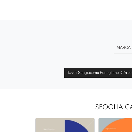
MARCA
Tavoli Sangiacomo Pomigliano D'Arco
SFOGLIA C