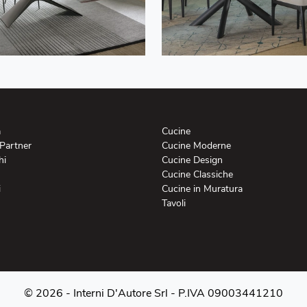
a
Cucine
 Partner
Cucine Moderne
hi
Cucine Design
Cucine Classiche
i
Cucine in Muratura
Tavoli
© 2026 - Interni D'Autore Srl -
P.IVA 09003441210