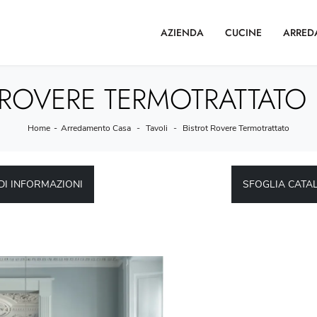
AZIENDA
CUCINE
ARRED
 ROVERE TERMOTRATTAT
Home
-
Arredamento Casa
-
Tavoli
-
Bistrot Rovere Termotrattato
DI INFORMAZIONI
SFOGLIA CATA