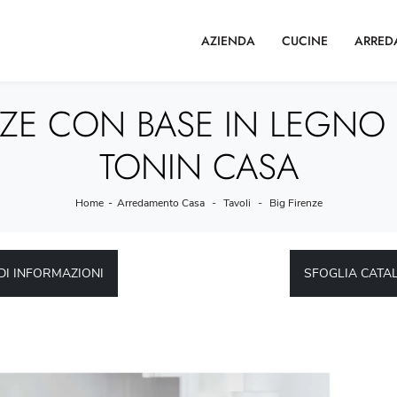
AZIENDA
CUCINE
ARRED
NZE CON BASE IN LEGNO E
TONIN CASA
Home
-
Arredamento Casa
-
Tavoli
-
Big Firenze
DI INFORMAZIONI
SFOGLIA CATA