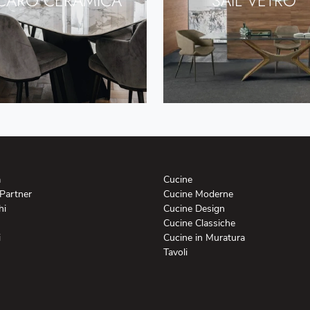
ICARO CERAMICA
SAIL VETRO
a
Cucine
 Partner
Cucine Moderne
hi
Cucine Design
Cucine Classiche
i
Cucine in Muratura
Tavoli