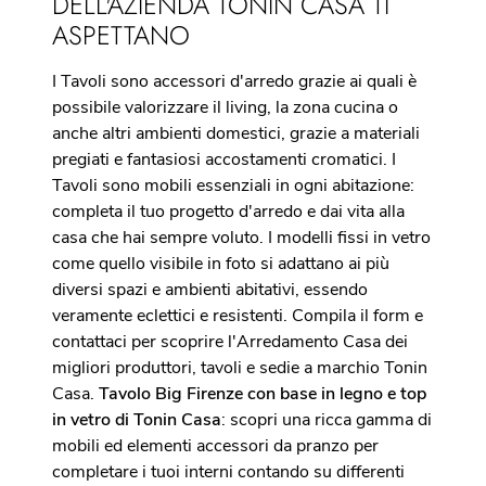
DELL'AZIENDA TONIN CASA TI
ASPETTANO
I Tavoli sono accessori d'arredo grazie ai quali è
possibile valorizzare il living, la zona cucina o
anche altri ambienti domestici, grazie a materiali
pregiati e fantasiosi accostamenti cromatici. I
Tavoli sono mobili essenziali in ogni abitazione:
completa il tuo progetto d'arredo e dai vita alla
casa che hai sempre voluto. I modelli fissi in vetro
come quello visibile in foto si adattano ai più
diversi spazi e ambienti abitativi, essendo
veramente eclettici e resistenti. Compila il form e
contattaci per scoprire l'Arredamento Casa dei
migliori produttori, tavoli e sedie a marchio Tonin
Casa.
Tavolo Big Firenze con base in legno e top
in vetro di Tonin Casa
: scopri una ricca gamma di
mobili ed elementi accessori da pranzo per
completare i tuoi interni contando su differenti