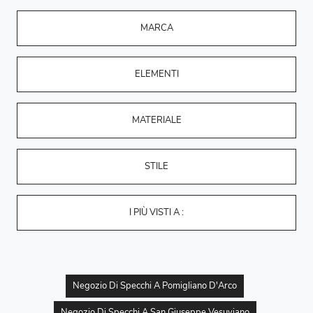
MARCA
ELEMENTI
MATERIALE
STILE
I PIÙ VISTI A :
Negozio Di Specchi A Pomigliano D'Arco
Negozio Di Specchi A San Giuseppe Vesuviano