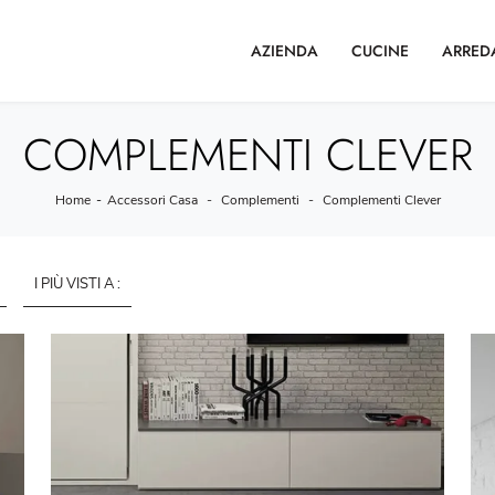
AZIENDA
CUCINE
ARRED
COMPLEMENTI CLEVER
Home
-
Accessori Casa
-
Complementi
-
Complementi Clever
I PIÙ VISTI A :