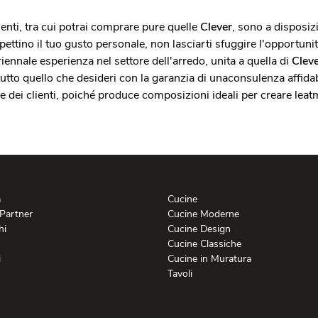
lenti, tra cui potrai comprare pure quelle
Clever
, sono a disposiz
tino il tuo gusto personale, non lasciarti sfuggire l'opportunità 
riennale esperienza nel settore dell'arredo, unita a quella di
Clev
to quello che desideri con la garanzia di unaconsulenza affidabi
dei clienti, poiché produce composizioni ideali per creare leatmo
a
Cucine
 Partner
Cucine Moderne
hi
Cucine Design
Cucine Classiche
i
Cucine in Muratura
Tavoli