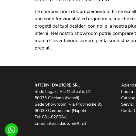
Le composizioni di
Complementi
di firme eccel
uniscono funzionalità ed ergonomia, ma che rispet
progetti dei tuoi desideri con noi e la nostra plu
interni. Nel nostro showroom potrai comprare tut
marca Clever lavora sempre per la soddisfazione 
pregiati.
INTERNI D'AUTORE SRL
Aziend
Sede Legale: Via Matteotti, 81
I nostri
80033 Cicciano (Napoli)
Catalog
Sede Showroom: Via Provinciale 99
Servizi
80030 Camposano (Napoli)
Contatt
Tel: 081-8265641
Email: interni.dautore@tin.it