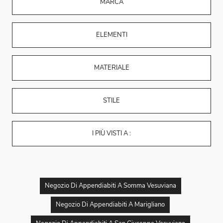
MARCA
ELEMENTI
MATERIALE
STILE
I PIÙ VISTI A :
Negozio Di Appendiabiti A Somma Vesuviana
Negozio Di Appendiabiti A Marigliano