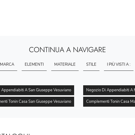
CONTINUA A NAVIGARE
MARCA
ELEMENTI
MATERIALE
STILE
I PIÙ VISTI A :
 Appendiabiti A San Giuseppe Vesuviano
Negozio Di Appendiabiti A
nti Tonin Casa San Giuseppe Vesuviano
Complementi Tonin Casa Ma