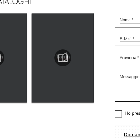
ATALOGHI
Ho pres
Domand