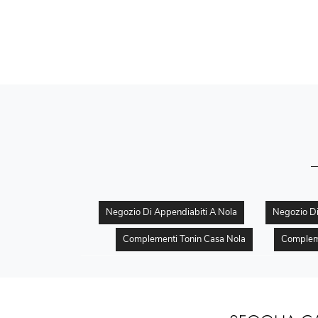
Negozio Di Appendiabiti A Nola
Negozio Di
Complementi Tonin Casa Nola
Compleme