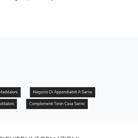
 Maddaloni
Negozio Di Appendiabiti A Sarno
ddaloni
Complementi Tonin Casa Sarno