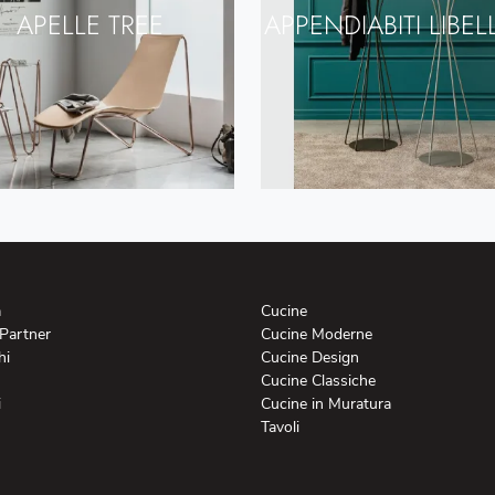
APELLE TREE
APPENDIABITI LIBEL
a
Cucine
 Partner
Cucine Moderne
hi
Cucine Design
Cucine Classiche
i
Cucine in Muratura
Tavoli