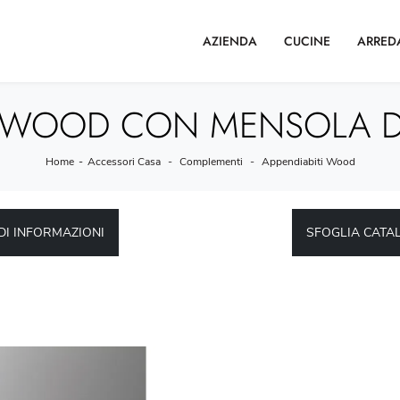
AZIENDA
CUCINE
ARRED
I WOOD CON MENSOLA D
Home
-
Accessori Casa
-
Complementi
-
Appendiabiti Wood
DI INFORMAZIONI
SFOGLIA CATA