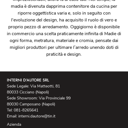
madia è divenuta dapprima contenitore da cucina per
riporre oggettistica varia e, solo in seguito con
l'evoluzione del design, ha acquisito il ruolo di vero e
proprio pezzo di arredamento. Oggigiorno è disponibile
in commercio una scelta praticamente infinita di Madie di
ogni forma, metratura, materiale e cromia, pensate dai
migliori produttori per ultimare l’arredo unendo doti di
praticità e design.
INTERNI D'AUTORE SRL
Sede Legale: Via Matteotti, 81
80033 Cicciano (Napoli)
Sede Showroom: Via Provinciale 99
80030 Camposano (Napoli)
Tel: 081-8265641
Email: interni.dautore@tin.it
Azienda