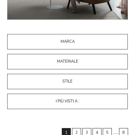
MARCA
MATERIALE
STILE
I PIÙ VISTI A :
....
1
2
3
4
5
8