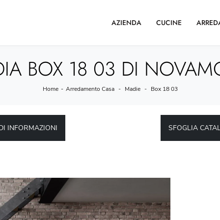
AZIENDA
CUCINE
ARRED
IA BOX 18 03 DI NOVAMO
Home
-
Arredamento Casa
-
Madie
-
Box 18 03
DI INFORMAZIONI
SFOGLIA CATA