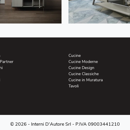
a
Cucine
 Partner
Cucine Moderne
hi
Cucine Design
Cucine Classiche
i
Cucine in Muratura
Tavoli
© 2026 - Interni D'Autore Srl -
P.IVA 09003441210