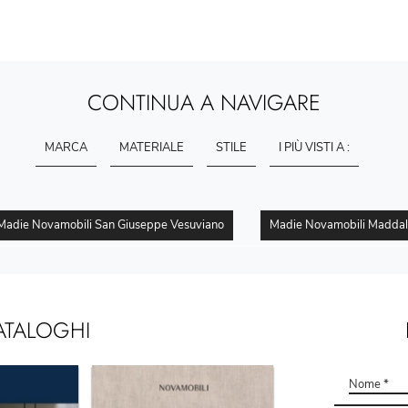
CONTINUA A NAVIGARE
MARCA
MATERIALE
STILE
I PIÙ VISTI A :
Madie Novamobili San Giuseppe Vesuviano
Madie Novamobili Maddal
ATALOGHI