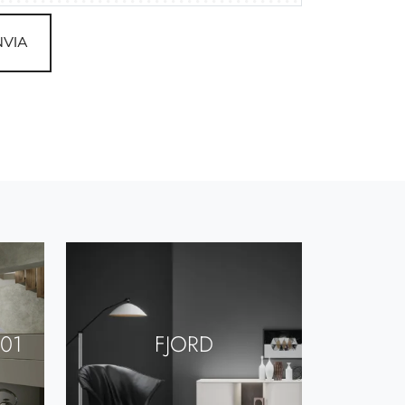
NVIA
01
FJORD