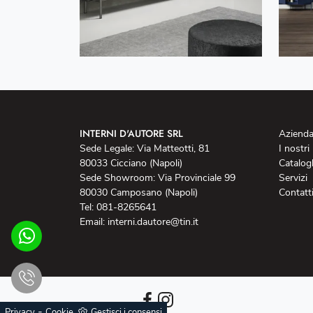
INTERNI D'AUTORE SRL
Aziend
Sede Legale: Via Matteotti, 81
I nostri
80033 Cicciano (Napoli)
Catalog
Sede Showroom: Via Provinciale 99
Servizi
80030 Camposano (Napoli)
Contatt
Tel: 081-8265641
Email: interni.dautore@tin.it
-
Privacy
Cookie
Gestisci i consensi