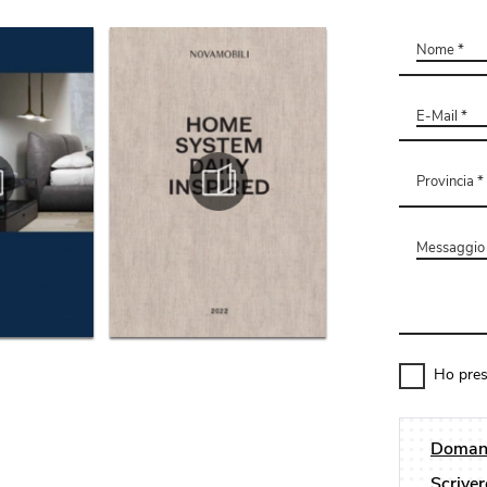
Ho pres
Domand
Scriver