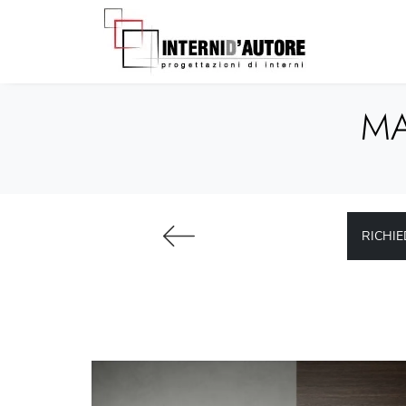
MA
RICHIE