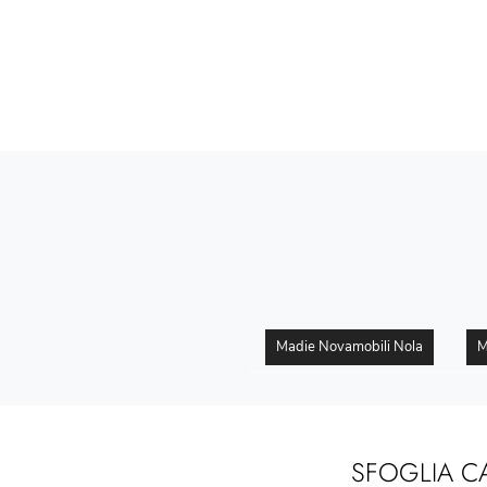
Madie Novamobili Nola
M
SFOGLIA C