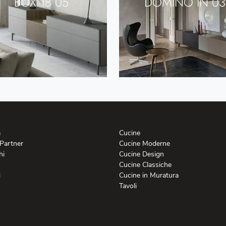
BOX 18 05
DOMINO IN 03
a
Cucine
 Partner
Cucine Moderne
hi
Cucine Design
Cucine Classiche
i
Cucine in Muratura
Tavoli