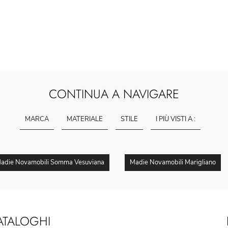
CONTINUA A NAVIGARE
MARCA
MATERIALE
STILE
I PIÙ VISTI A :
adie Novamobili Somma Vesuviana
Madie Novamobili Marigliano
ATALOGHI