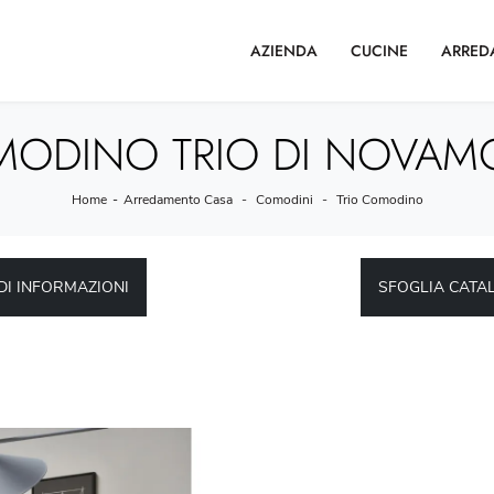
AZIENDA
CUCINE
ARRED
ODINO TRIO DI NOVAMO
Home
-
Arredamento Casa
-
Comodini
-
Trio Comodino
DI INFORMAZIONI
SFOGLIA CATA