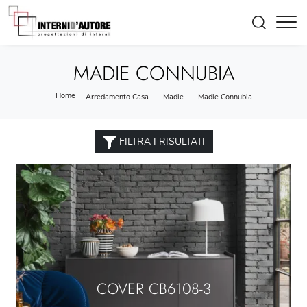
MADIE CONNUBIA
Home
-
-
-
Arredamento Casa
Madie
Madie Connubia
FILTRA I RISULTATI
COVER CB6108-3