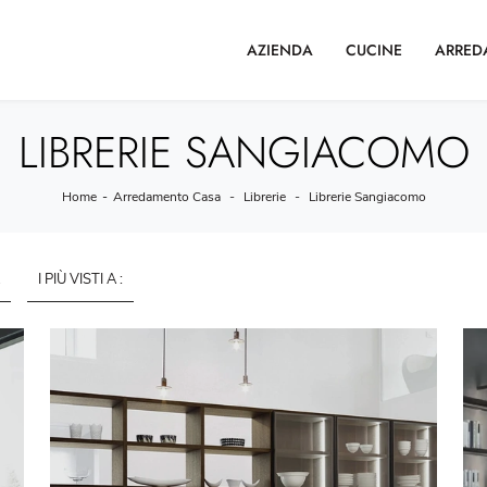
AZIENDA
CUCINE
ARRED
LIBRERIE SANGIACOMO
Home
-
Arredamento Casa
-
Librerie
-
Librerie Sangiacomo
I PIÙ VISTI A :