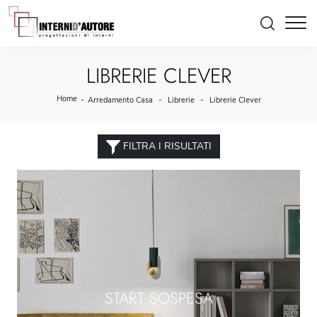
LIBRERIE CLEVER
Home
-
-
-
Arredamento Casa
Librerie
Librerie Clever
FILTRA I RISULTATI
START SOSPESA