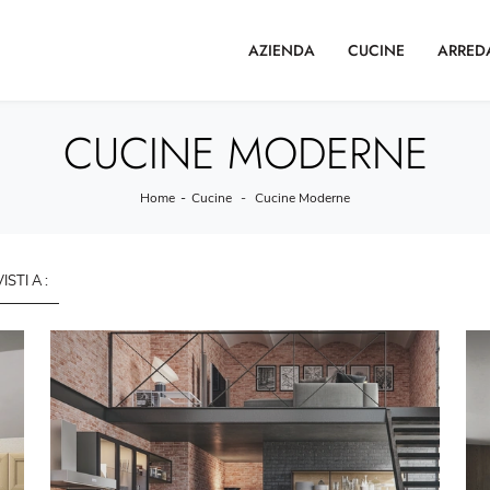
AZIENDA
CUCINE
ARRED
CUCINE MODERNE
Home
-
Cucine
-
Cucine Moderne
VISTI A :