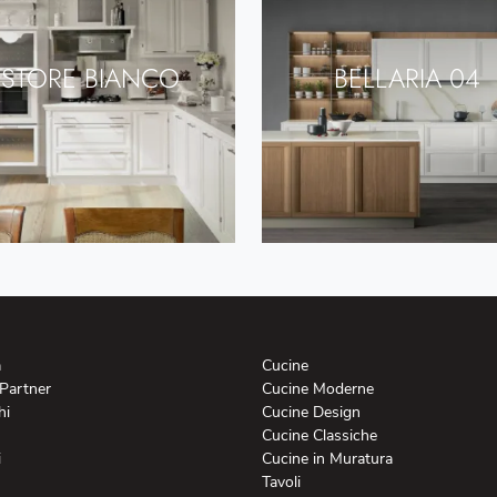
STORE BIANCO
BELLARIA 04
a
Cucine
 Partner
Cucine Moderne
hi
Cucine Design
Cucine Classiche
i
Cucine in Muratura
Tavoli