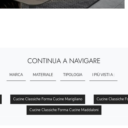
CONTINUA A NAVIGARE
MARCA
MATERIALE
TIPOLOGIA
I PIÙ VISTI A :
Cucine Classiche Forma Cucine Marigliano
Cucine Classiche 
Cucine Classiche Forma Cucine Maddaloni