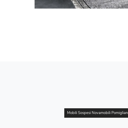
Mobili Sospesi Novamobili Pomiglian