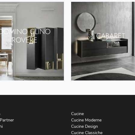
DOMINO CLINO
CABARET
ROVERE
a
Cucine
 Partner
Cucine Moderne
hi
Cucine Design
Cucine Classiche