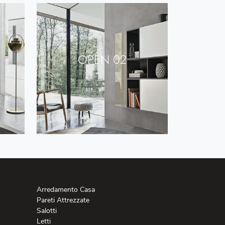
OPEN 02
Arredamento Casa
Pareti Attrezzate
Salotti
Letti