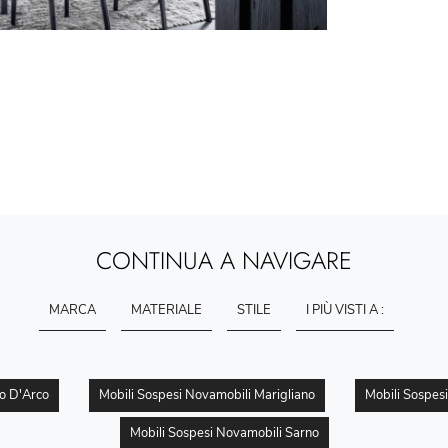
CONTINUA A NAVIGARE
MARCA
MATERIALE
STILE
I PIÙ VISTI A :
o D'Arco
Mobili Sospesi Novamobili Marigliano
Mobili Sospes
Mobili Sospesi Novamobili Sarno