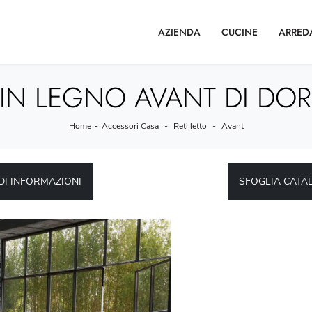
AZIENDA
CUCINE
ARRED
 IN LEGNO AVANT DI DO
Home
-
Accessori Casa
-
Reti letto
-
Avant
DI INFORMAZIONI
SFOGLIA CATA