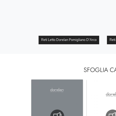
Reti Letto Dorelan Pomigliano D'Arco
Ret
SFOGLIA C