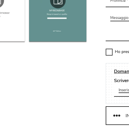
Ho pres
Domand
Scriver
I