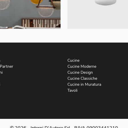
a
Cucine
 Partner
Cucine Moderne
hi
Cucine Design
Cucine Classiche
i
Cucine in Muratura
Tavoli
© 2026 - Interni D'Autore Srl -
P.IVA 09003441210