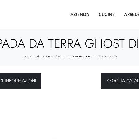
AZIENDA
CUCINE
ARRED
ADA DA TERRA GHOST DI
Home
-
Accessori Casa
-
Illuminazione
-
Ghost Terra
DI INFORMAZIONI
SFOGLIA CATA