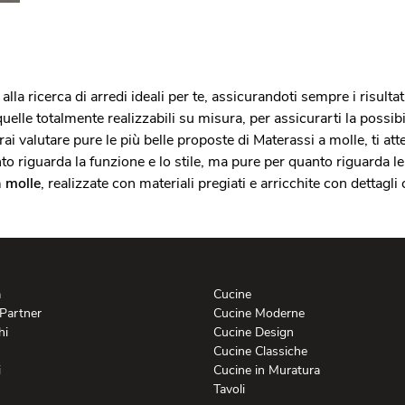
alla ricerca di arredi ideali per te, assicurandoti sempre i risult
quelle totalmente realizzabili su misura, per assicurarti la possibi
trai valutare pure le più belle proposte di Materassi a molle, ti 
anto riguarda la funzione e lo stile, ma pure per quanto riguarda l
a molle
, realizzate con materiali pregiati e arricchite con dettagli
a
Cucine
 Partner
Cucine Moderne
hi
Cucine Design
Cucine Classiche
i
Cucine in Muratura
Tavoli