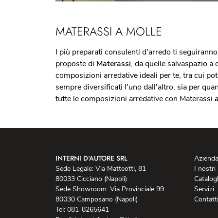
MATERASSI A MOLLE
I più preparati consulenti d'arredo ti seguiranno 
proposte di
Materassi
, da quelle salvaspazio a 
composizioni arredative ideali per te, tra cui po
sempre diversificati l'uno dall'altro, sia per qu
tutte le composizioni arredative con Materassi
INTERNI D'AUTORE SRL
Aziend
Sede Legale: Via Matteotti, 81
I nostri
80033 Cicciano (Napoli)
Catalog
Sede Showroom: Via Provinciale 99
Servizi
80030 Camposano (Napoli)
Contatt
Tel: 081-8265641