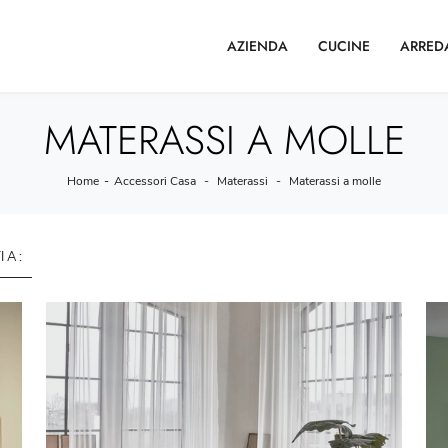
AZIENDA
CUCINE
ARRED
MATERASSI A MOLLE
Home
-
Accessori Casa
-
Materassi
-
Materassi a molle
I A :