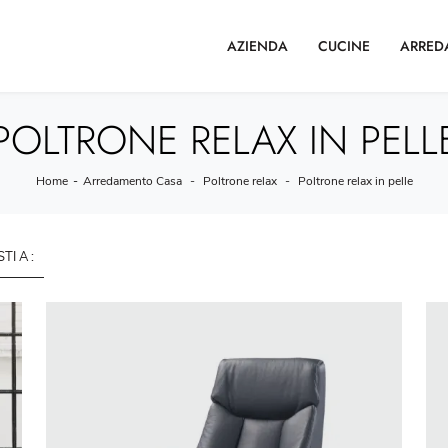
AZIENDA
CUCINE
ARRED
POLTRONE RELAX IN PELL
Home
-
Arredamento Casa
-
Poltrone relax
-
Poltrone relax in pelle
STI A :