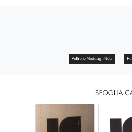
Poltrone Modesign Nola
Po
SFOGLIA C