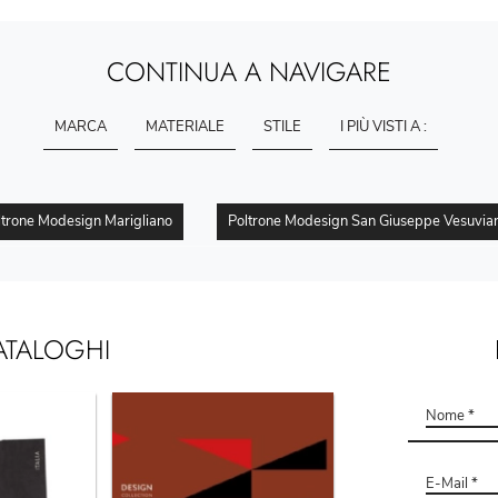
CONTINUA A NAVIGARE
MARCA
MATERIALE
STILE
I PIÙ VISTI A :
ltrone Modesign Marigliano
Poltrone Modesign San Giuseppe Vesuvia
ATALOGHI