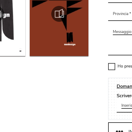
Ho pres
Domand
Scriver
I