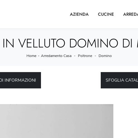
AZIENDA
CUCINE
ARRED
 IN VELLUTO DOMINO DI
Home
-
Arredamento Casa
-
Poltrone
-
Domino
DI INFORMAZIONI
SFOGLIA CATA