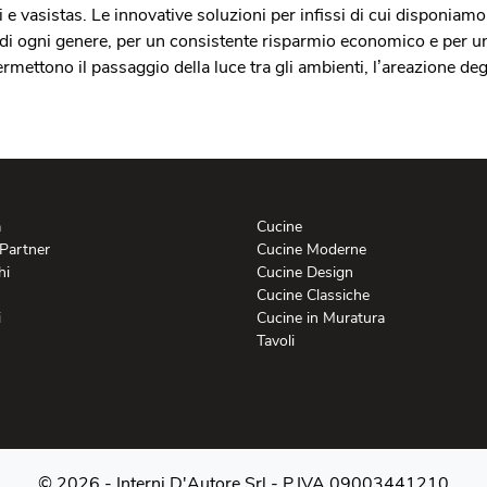
i e vasistas. Le innovative soluzioni per infissi di cui disponiamo
i di ogni genere, per un consistente risparmio economico e per 
ermettono il passaggio della luce tra gli ambienti, l’areazione degl
a
Cucine
 Partner
Cucine Moderne
hi
Cucine Design
Cucine Classiche
i
Cucine in Muratura
Tavoli
© 2026 - Interni D'Autore Srl -
P.IVA 09003441210