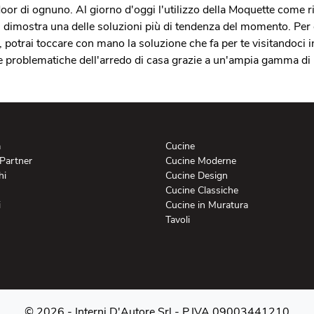
door di ognuno. Al giorno d'oggi l'utilizzo della Moquette come r
dimostra una delle soluzioni più di tendenza del momento. Per cre
, potrai toccare con mano la soluzione che fa per te visitandoci i
le problematiche dell'arredo di casa grazie a un'ampia gamma di M
a
Cucine
 Partner
Cucine Moderne
hi
Cucine Design
Cucine Classiche
i
Cucine in Muratura
Tavoli
© 2026 - Interni D'Autore Srl -
P.IVA 09003441210