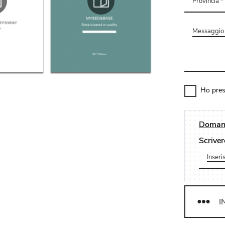
Ho pres
Domand
Scriver
I