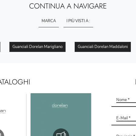
CONTINUA A NAVIGARE
MARCA
I PIÙ VISTI A :
Guanciali Dorelan Marigliano
Guanciali Dorelan Maddaloni
ATALOGHI