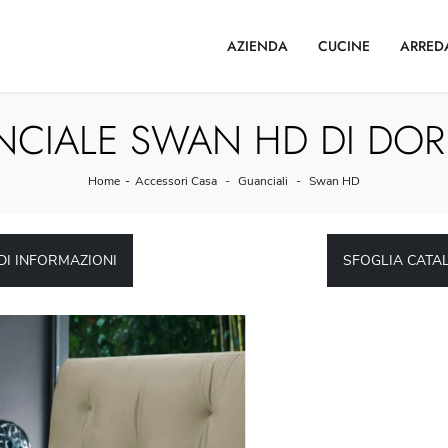
AZIENDA
CUCINE
ARRED
CIALE SWAN HD DI DO
Home
-
Accessori Casa
-
Guanciali
-
Swan HD
DI INFORMAZIONI
SFOGLIA CATA