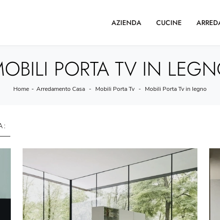
AZIENDA
CUCINE
ARRED
OBILI PORTA TV IN LEG
Home
-
Arredamento Casa
-
Mobili Porta Tv
-
Mobili Porta Tv in legno
A :